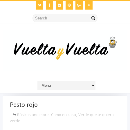
Pesto rojo
in
Básicos and more
,
Como en casa
,
Verde que te quiero
verde