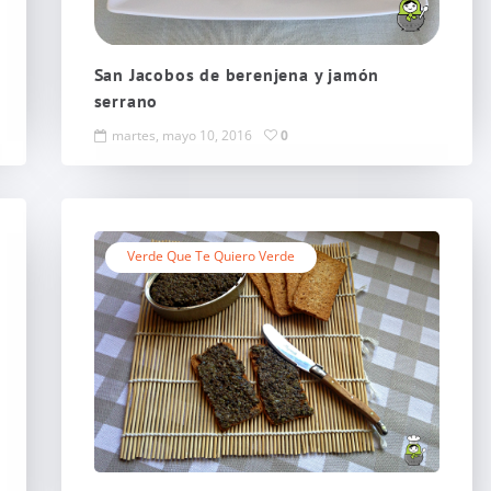
San Jacobos de berenjena y jamón
serrano
martes, mayo 10, 2016
0
Verde Que Te Quiero Verde