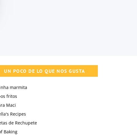
UN POCO DE LO QUE NOS GUSTA
inha marmita
s fritos
ara Maci
lla's Recipes
etas de Rechupete
of Baking