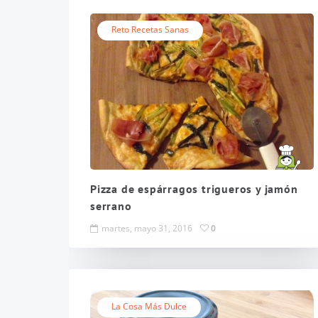
Reto Recetas Sanas
Pizza de espárragos trigueros y jamón
serrano
martes, mayo 31, 2016
0
La Cosa Más Dulce