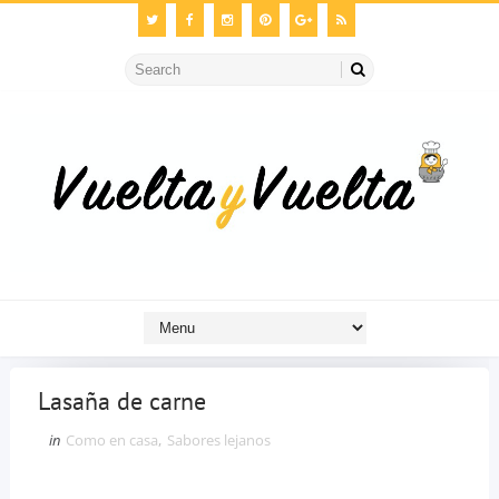
Lasaña de carne
in
Como en casa
,
Sabores lejanos
Lasagna de carne.